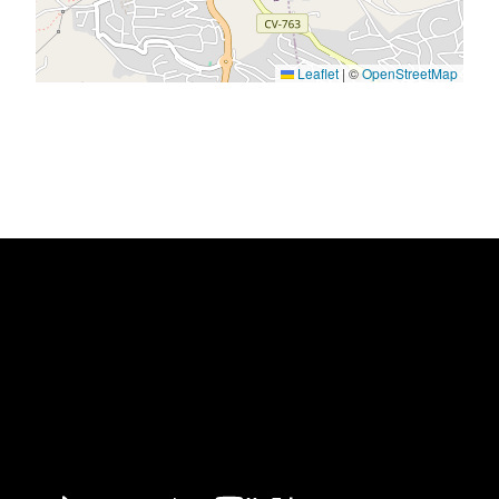
Leaflet
|
©
OpenStreetMap